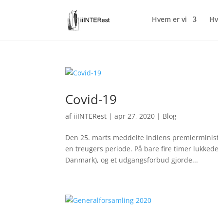
Hvem er vi
Hv
Covid-19
af
iiINTERest
|
apr 27, 2020
|
Blog
Den 25. marts meddelte Indiens premierminister
en treugers periode. På bare fire timer lukked
Danmark), og et udgangsforbud gjorde...