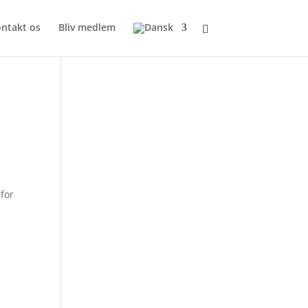
ntakt os
Bliv medlem
 for