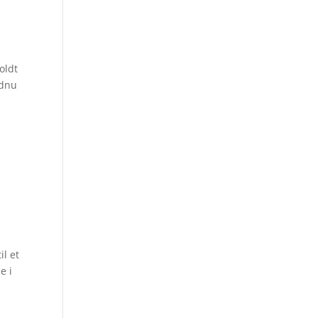
oldt
ndnu
il et
e i