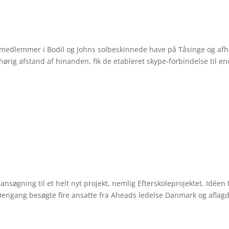
s medlemmer i Bodil og Johns solbeskinnede have på Tåsinge og afh
hørig afstand af hinanden, fik de etableret skype-forbindelse til e
nsøgning til et helt nyt projekt, nemlig Efterskoleprojektet. Idéen t
. Dengang besøgte fire ansatte fra Aheads ledelse Danmark og aflagd