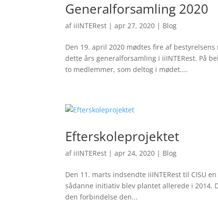
Generalforsamling 2020
af
iiINTERest
|
apr 27, 2020
|
Blog
Den 19. april 2020 mødtes fire af bestyrelsen
dette års generalforsamling i iiINTERest. På be
to medlemmer, som deltog i mødet....
Efterskoleprojektet
af
iiINTERest
|
apr 24, 2020
|
Blog
Den 11. marts indsendte iiINTERest til CISU en a
sådanne initiativ blev plantet allerede i 2014
den forbindelse den...