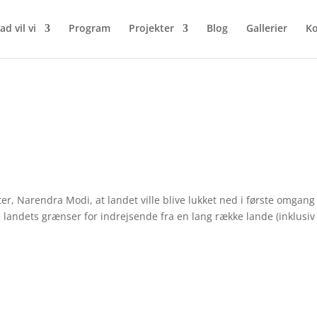
ad vil vi
Program
Projekter
Blog
Gallerier
Ko
, Narendra Modi, at landet ville blive lukket ned i første omgang
e landets grænser for indrejsende fra en lang række lande (inklusiv