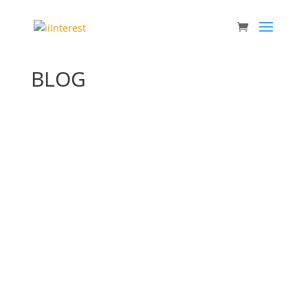
BLOG
Uddannelse som udvikling – invitation til vores
medlemmer og netværk 🌍 Hos iiiINTERest
glæder vi os til at samle vores medlemmer og