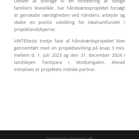
Udover at bidrage til en forbedring af fattige
familiers levevilkår, har håndværksprojektet forsøgt
at genskabe værdigheden ved håndens arbejde og
skabe en positiv udvikling for lokalsamfundet i
projektlandsbyerne.
iiINTERests tredje fase af håndværksprojektet blev
gennemført med en projektbevilling på knap 3 mio.
mellem d. 1. juli 2023 og den 31. december 2024 i
landsbyen Tantipara i Vestbengalen. Ahead
Initiatives er projektets indiske partner.
Copyright: iiInterest.dk