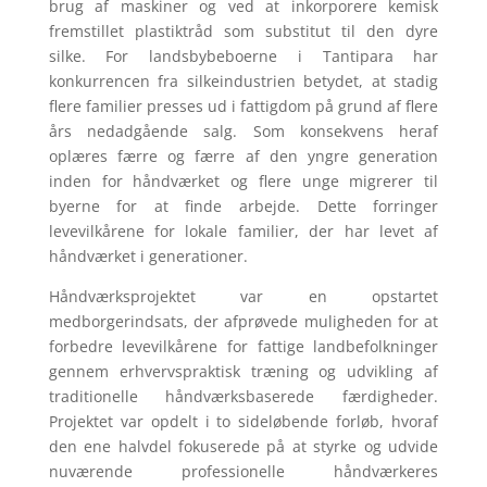
brug af maskiner og ved at inkorporere kemisk
fremstillet plastiktråd som substitut til den dyre
silke. For landsbybeboerne i Tantipara har
konkurrencen fra silkeindustrien betydet, at stadig
flere familier presses ud i fattigdom på grund af flere
års nedadgående salg. Som konsekvens heraf
oplæres færre og færre af den yngre generation
inden for håndværket og flere unge migrerer til
byerne for at finde arbejde. Dette forringer
levevilkårene for lokale familier, der har levet af
håndværket i generationer.
Håndværksprojektet var en opstartet
medborgerindsats, der afprøvede muligheden for at
forbedre levevilkårene for fattige landbefolkninger
gennem erhvervspraktisk træning og udvikling af
traditionelle håndværksbaserede færdigheder.
Projektet var opdelt i to sideløbende forløb, hvoraf
den ene halvdel fokuserede på at styrke og udvide
nuværende professionelle håndværkeres